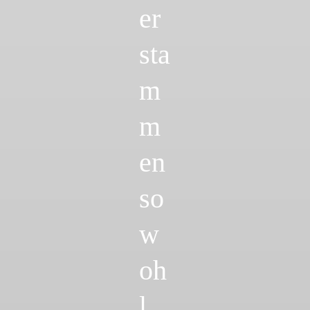
er
sta
m
m
en
so
w
oh
l