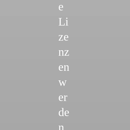
e
Li
ze
nz
en
w
er
de
n