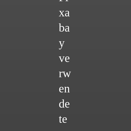
xa
ba
y
ve
rw
en
de
te