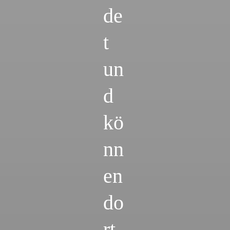
de
t
un
d
kö
nn
en
do
rt