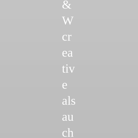
&
W
cr
ea
tiv
e
als
au
ch