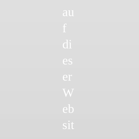
au
f
di
es
er
W
eb
sit