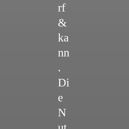
rf
&
ka
nn
.
Di
e
N
ut