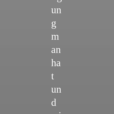
un
g
m
an
ha
t
un
d