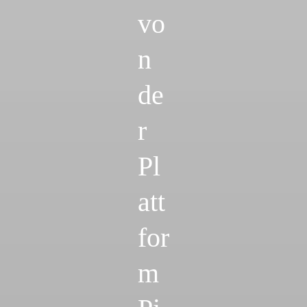
vo
n
de
r
Pl
att
for
m