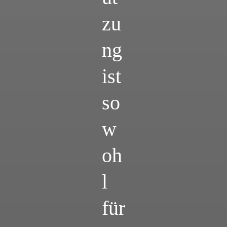
zu
ng
ist
so
w
oh
l
für