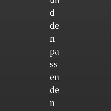
d
de
n
pa
ss
en
de
n