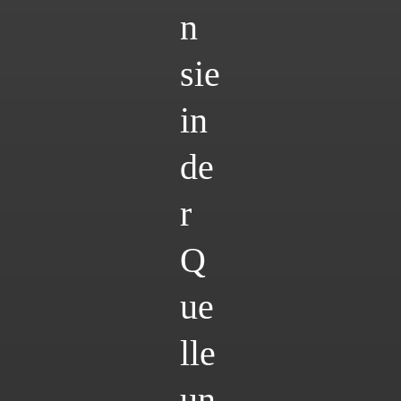
n
sie
in
de
r
Q
ue
lle
un