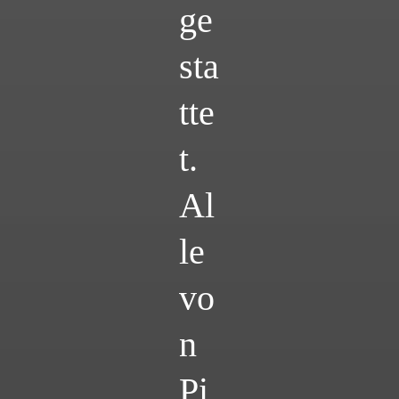
ge
sta
tte
t.
Al
le
vo
n
Pi