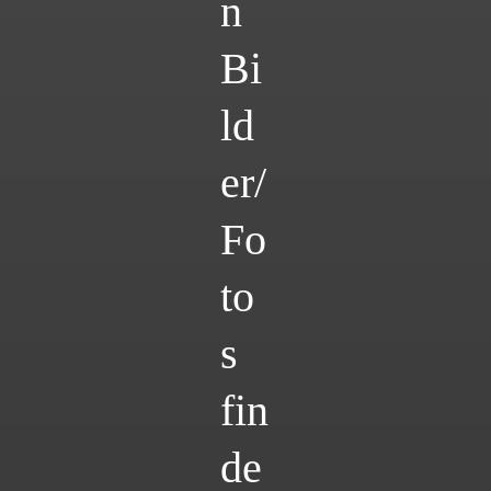
n
Bi
ld
er/
Fo
to
s
fin
de