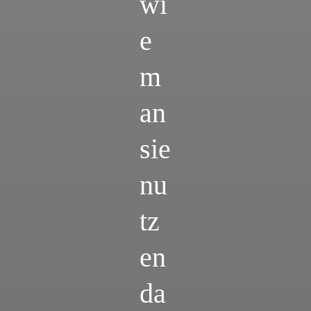
wi
e
m
an
sie
nu
tz
en
da