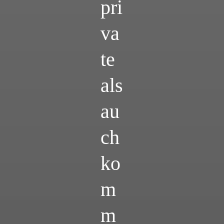
pri
va
te
als
au
ch
ko
m
m