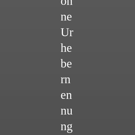
oh
ne
Ur
he
be
rn
en
nu
ng