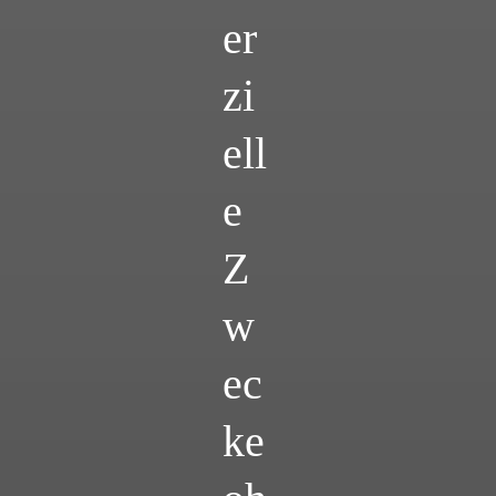
er
zi
ell
e
Z
w
ec
ke