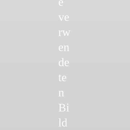
e
ve
rw
en
de
te
n
Bi
ld