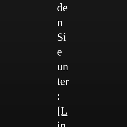
de
n
Si
e
un
ter
:
[L
in