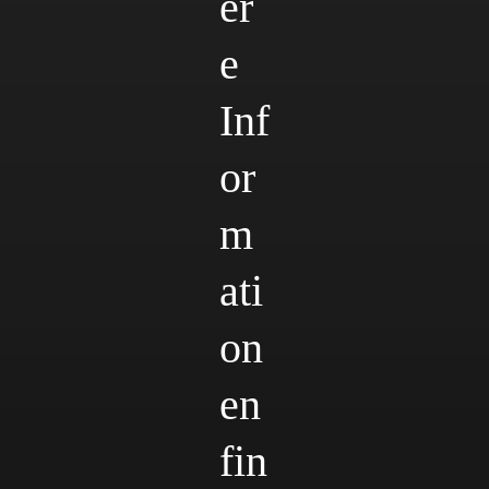
er
e
Inf
or
m
ati
on
en
fin