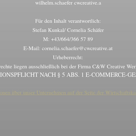
wilhelm.schaefer cwcreative.a
Für den Inhalt verantwortlich:
Stefan Kunkal/ Cornelia Schäfer
M: +43/664/366 57 89
E-Mail: cornelia.schaefer@cwcreative.at
Urheberrecht:
rechte liegen ausschließlich bei der Firma C&W Creative W
ONSPFLICHT NACH § 5 ABS. 1 E-COMMERCE-GE
ionen über unser Unternehmen auf der Seite der Wirtschaftsk