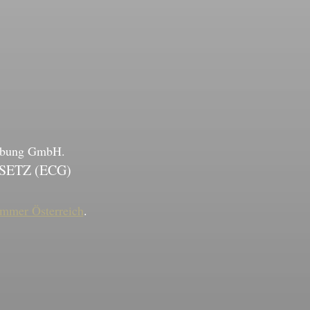
erbung GmbH.
SETZ (ECG)
ammer Österreich
.