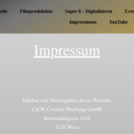
eite
Filmproduktion
Super 8 – Digitalisieren
Eve
Impressionen
YouTube
Impressum
Inhaber und Herausgeber dieser Website:
C&W Creative Werbung GmbH
Rotenmühlgasse 61/6
1120 Wien